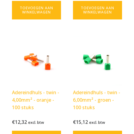
btw
btw
TOEVOEGEN AAN
TOEVOEGEN AAN
WINKELWAGEN
WINKELWAGEN
Adereindhuls - twin -
Adereindhuls - twin -
4,00mm² - oranje -
6,00mm² - groen -
100 stuks
100 stuks
€
12,32
€
15,12
Bekijk
€
12,32
Bekijk
€
15,12
excl. btw
excl. btw
excl.
excl.
product
product
btw
btw