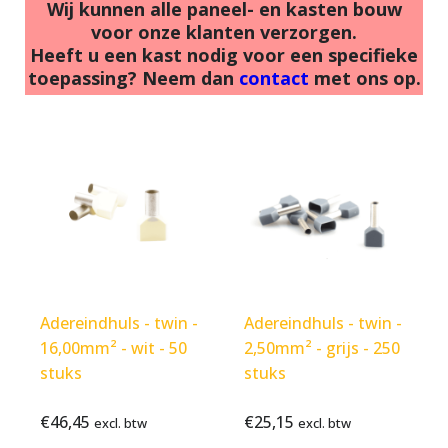
Wij kunnen alle paneel- en kasten bouw
voor onze klanten verzorgen.
Heeft u een kast nodig voor een specifieke
toepassing? Neem dan
contact
met ons op.
Adereindhuls - twin -
Adereindhuls - twin -
16,00mm² - wit - 50
2,50mm² - grijs - 250
stuks
stuks
€
46,45
€
25,15
Bekijk
€
46,45
Bekijk
€
25,15
excl. btw
excl. btw
excl.
excl.
product
product