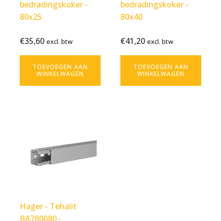
bedradingskoker -
bedradingskoker -
80x25
80x40
€
35,60
€
41,20
Bekijk
€
35,60
Bekijk
€
41,20
excl. btw
excl. btw
excl.
excl.
product
product
btw
btw
TOEVOEGEN AAN
TOEVOEGEN AAN
WINKELWAGEN
WINKELWAGEN
Hager - Tehalit
BA780080 -