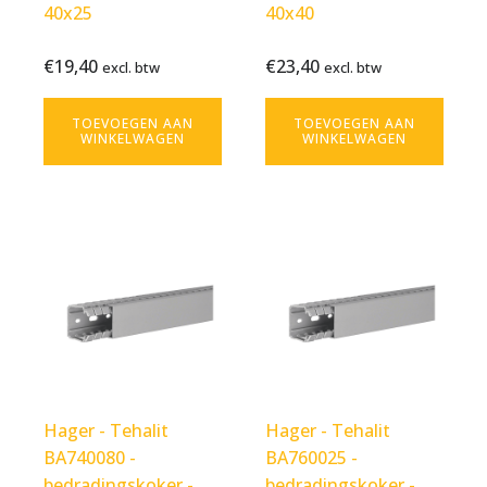
40x25
40x40
€
19,40
€
23,40
Bekijk
€
19,40
Bekijk
€
23,40
excl. btw
excl. btw
excl.
excl.
product
product
btw
btw
TOEVOEGEN AAN
TOEVOEGEN AAN
WINKELWAGEN
WINKELWAGEN
Hager - Tehalit
Hager - Tehalit
BA740080 -
BA760025 -
bedradingskoker -
bedradingskoker -