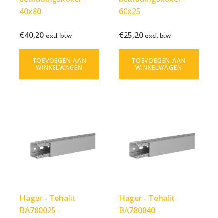
40x80
60x25
€
40,20
€
25,20
Bekijk
€
40,20
Bekijk
€
25,20
excl. btw
excl. btw
excl.
excl.
product
product
btw
btw
TOEVOEGEN AAN
TOEVOEGEN AAN
WINKELWAGEN
WINKELWAGEN
Hager - Tehalit
Hager - Tehalit
BA780025 -
BA780040 -