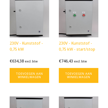
230V - Kunststof -
230V - Kunststof -
0,75 kW
0,75 kW - start/stop
€
634,38
€
746,43
Bekijk
€
634,38
Bekijk
€
746,43
excl. btw
excl. btw
excl. btw
excl. btw
product
product
TOEVOEGEN AAN
TOEVOEGEN AAN
WINKELWAGEN
WINKELWAGEN