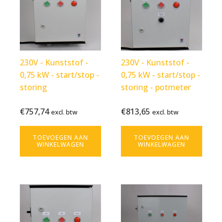
230V - Kunststof -
230V - Kunststof -
0,75 kW - start/stop -
0,75 kW - start/stop -
storing
storing - potmeter
€
757,74
€
813,65
Bekijk
€
757,74
Bekijk
€
813,65
excl. btw
excl. btw
excl. btw
excl. btw
product
product
TOEVOEGEN AAN
TOEVOEGEN AAN
WINKELWAGEN
WINKELWAGEN