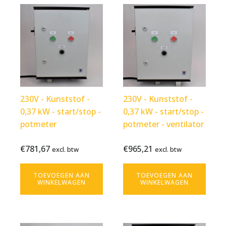
230V - Kunststof -
230V - Kunststof -
0,37 kW - start/stop -
0,37 kW - start/stop -
potmeter
potmeter - ventilator
€
781,67
€
965,21
Bekijk
€
781,67
Bekijk
€
965,21
excl. btw
excl. btw
excl. btw
excl. btw
product
product
TOEVOEGEN AAN
TOEVOEGEN AAN
WINKELWAGEN
WINKELWAGEN