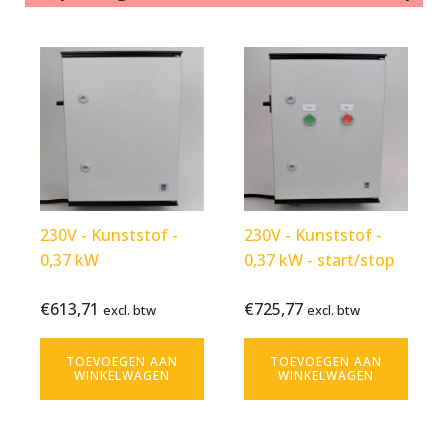
230V - Kunststof -
230V - Kunststof -
0,37 kW
0,37 kW - start/stop
€
613,71
€
725,77
Bekijk
€
613,71
Bekijk
€
725,77
excl. btw
excl. btw
excl. btw
excl. btw
product
product
TOEVOEGEN AAN
TOEVOEGEN AAN
WINKELWAGEN
WINKELWAGEN