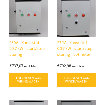
230V - Kunststof -
230V - Kunststof -
0,37 kW - start/stop -
0,37 kW - start/stop -
storing
storing - potmeter
€
737,07
€
792,98
Bekijk
€
737,07
Bekijk
€
792,98
excl. btw
excl. btw
excl. btw
excl. btw
product
product
TOEVOEGEN AAN
TOEVOEGEN AAN
WINKELWAGEN
WINKELWAGEN