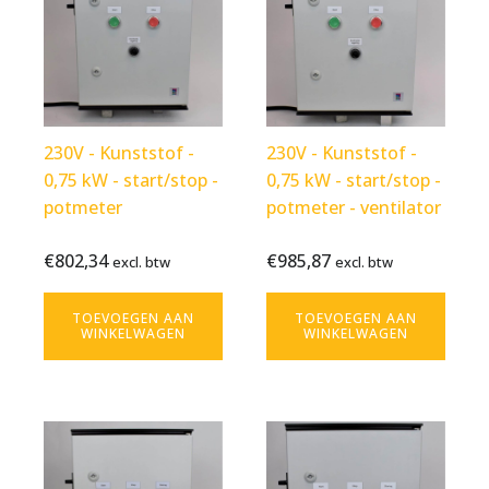
230V - Kunststof -
230V - Kunststof -
0,75 kW - start/stop -
0,75 kW - start/stop -
potmeter
potmeter - ventilator
€
802,34
€
985,87
Bekijk
€
802,34
Bekijk
€
985,87
excl. btw
excl. btw
excl. btw
excl. btw
product
product
TOEVOEGEN AAN
TOEVOEGEN AAN
WINKELWAGEN
WINKELWAGEN