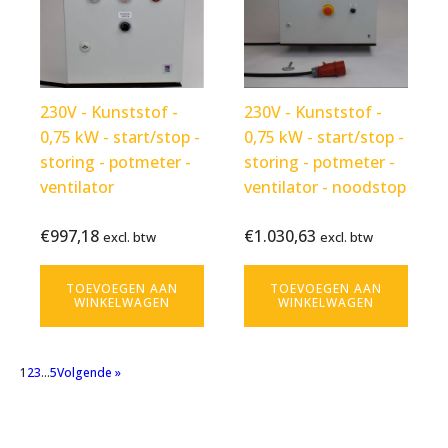
230V - Kunststof -
230V - Kunststof -
0,75 kW - start/stop -
0,75 kW - start/stop -
storing - potmeter -
storing - potmeter -
ventilator
ventilator - noodstop
€
997,18
€
1.030,63
Bekijk
€
997,18
Bekijk
€
1.030,63
excl. btw
excl. btw
excl. btw
excl. btw
product
product
TOEVOEGEN AAN
TOEVOEGEN AAN
WINKELWAGEN
WINKELWAGEN
1
2
3
…
5
Volgende »