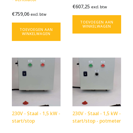
Bekijk
€
607,25
€
759,06
excl. btw
excl. btw
Bekijk
€
759,06
product
excl. btw
excl. btw
product
TOEVOEGEN AAN
WINKELWAGEN
TOEVOEGEN AAN
WINKELWAGEN
230V - Staal - 1,5 kW -
230V - Staal - 1,5 kW -
start/stop
start/stop - potmeter
€
719,30
€
775,21