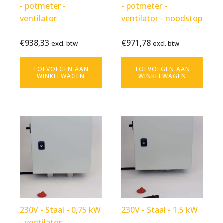
- potmeter -
- potmeter -
ventilator
ventilator - noodstop
€
938,33
€
971,78
Bekijk
€
938,33
Bekijk
€
971,78
excl. btw
excl. btw
excl. btw
excl. btw
product
product
TOEVOEGEN AAN
TOEVOEGEN AAN
WINKELWAGEN
WINKELWAGEN
230V - Staal - 0,75 kW
230V - Staal - 1,5 kW
- ventilator
€
607,25