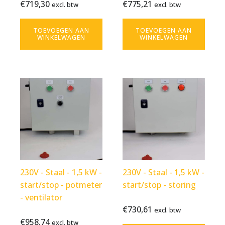
Bekijk
€
719,30
Bekijk
€
775,21
excl. btw
excl. btw
excl. btw
excl. btw
product
product
TOEVOEGEN AAN
TOEVOEGEN AAN
WINKELWAGEN
WINKELWAGEN
230V - Staal - 1,5 kW -
230V - Staal - 1,5 kW -
start/stop - potmeter
start/stop - storing
- ventilator
€
730,61
Bekijk
€
730,61
€
958,74
excl. btw
excl. btw
Bekijk
€
958,74
product
excl. btw
excl. btw