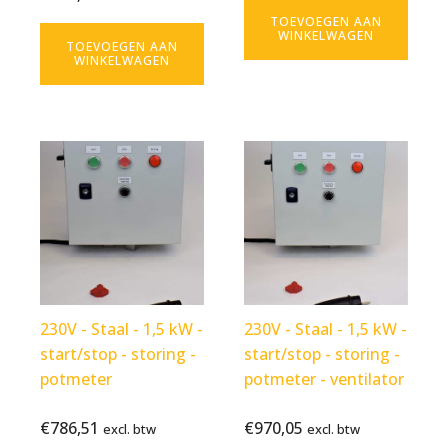
product
TOEVOEGEN AAN
WINKELWAGEN
TOEVOEGEN AAN
WINKELWAGEN
230V - Staal - 1,5 kW -
230V - Staal - 1,5 kW -
start/stop - storing -
start/stop - storing -
potmeter
potmeter - ventilator
€
786,51
€
970,05
Bekijk
€
786,51
Bekijk
€
970,05
excl. btw
excl. btw
excl. btw
excl. btw