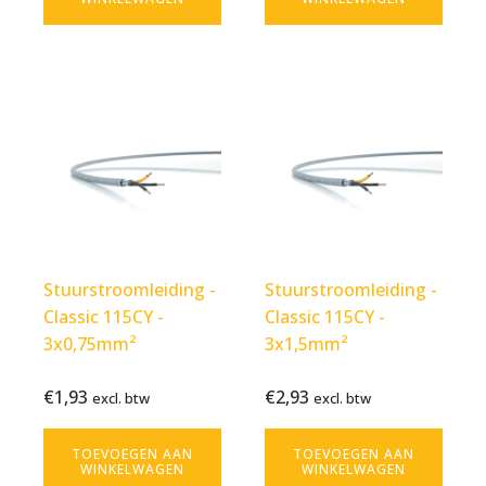
Stuurstroomleiding -
Stuurstroomleiding -
Classic 115CY -
Classic 115CY -
3x0,75mm²
3x1,5mm²
€
1,93
€
2,93
Bekijk
€
1,93
Bekijk
€
2,93
excl. btw
excl. btw
excl.
excl.
product
product
btw
btw
TOEVOEGEN AAN
TOEVOEGEN AAN
WINKELWAGEN
WINKELWAGEN