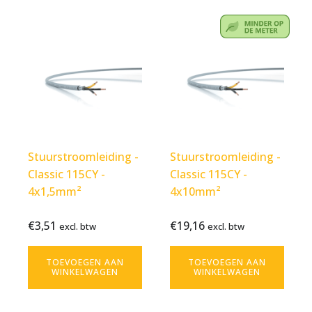
Stuurstroomleiding -
Stuurstroomleiding -
Classic 115CY -
Classic 115CY -
4x1,5mm²
4x10mm²
€
3,51
€
19,16
Bekijk
€
3,51
Bekijk
€
19,16
excl. btw
excl. btw
excl.
excl.
product
product
btw
btw
TOEVOEGEN AAN
TOEVOEGEN AAN
WINKELWAGEN
WINKELWAGEN