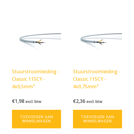
Stuurstroomleiding -
Stuurstroomleiding -
Classic 115CY -
Classic 115CY -
4x0,5mm²
4x0,75mm²
€
1,98
€
2,36
Bekijk
€
1,98
Bekijk
€
2,36
excl. btw
excl. btw
excl.
excl.
product
product
btw
btw
TOEVOEGEN AAN
TOEVOEGEN AAN
WINKELWAGEN
WINKELWAGEN