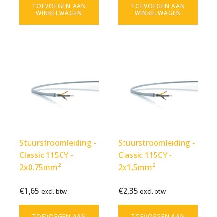
TOEVOEGEN AAN
TOEVOEGEN AAN
WINKELWAGEN
WINKELWAGEN
Stuurstroomleiding -
Stuurstroomleiding -
Classic 115CY -
Classic 115CY -
2x0,75mm²
2x1,5mm²
€
1,65
€
2,35
Bekijk
€
1,65
Bekijk
€
2,35
excl. btw
excl. btw
excl.
excl.
product
product
btw
btw
TOEVOEGEN AAN
TOEVOEGEN AAN