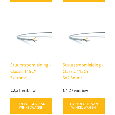
Stuurstroomleiding -
Stuurstroomleiding -
Classic 115CY -
Classic 115CY -
3x1mm²
3x2,5mm²
€
2,31
€
4,27
Bekijk
€
2,31
Bekijk
€
4,27
excl. btw
excl. btw
excl.
excl.
product
product
btw
btw
TOEVOEGEN AAN
TOEVOEGEN AAN
WINKELWAGEN
WINKELWAGEN