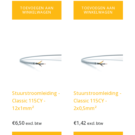
btw
btw
TOEVOEGEN AAN
TOEVOEGEN AAN
WINKELWAGEN
WINKELWAGEN
Stuurstroomleiding -
Stuurstroomleiding -
Classic 115CY -
Classic 115CY -
12x1mm²
2x0,5mm²
€
6,50
€
1,42
Bekijk
€
6,50
Bekijk
€
1,42
excl. btw
excl. btw
excl.
excl.
product
product
btw
btw