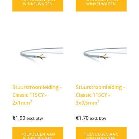
WINKELWAGEN
WINKELWAGEN
Stuurstroomleiding -
Stuurstroomleiding -
Classic 115CY -
Classic 115CY -
2x1mm²
3x0,5mm²
€
1,90
€
1,70
Bekijk
€
1,90
Bekijk
€
1,70
excl. btw
excl. btw
excl.
excl.
product
product
btw
btw
TOEVOEGEN AAN
TOEVOEGEN AAN
WINKELWAGEN
WINKELWAGEN