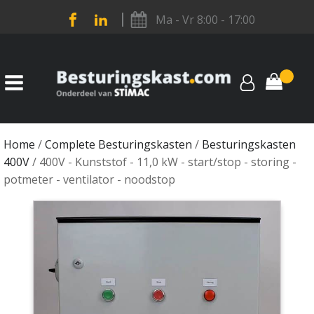
Ma - Vr 8:00 - 17:00
Home
/
Complete Besturingskasten
/
Besturingskasten
400V
/ 400V - Kunststof - 11,0 kW - start/stop - storing -
potmeter - ventilator - noodstop