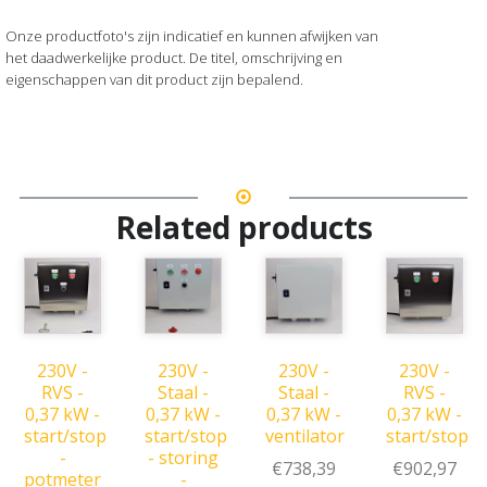
Onze productfoto's zijn indicatief en kunnen afwijken van
het daadwerkelijke product. De titel, omschrijving en
eigenschappen van dit product zijn bepalend.
Related products
230V -
230V -
230V -
230V -
RVS -
Staal -
Staal -
RVS -
0,37 kW -
0,37 kW -
0,37 kW -
0,37 kW -
start/stop
start/stop
ventilator
start/stop
-
- storing
€
738,39
€
902,97
potmeter
-