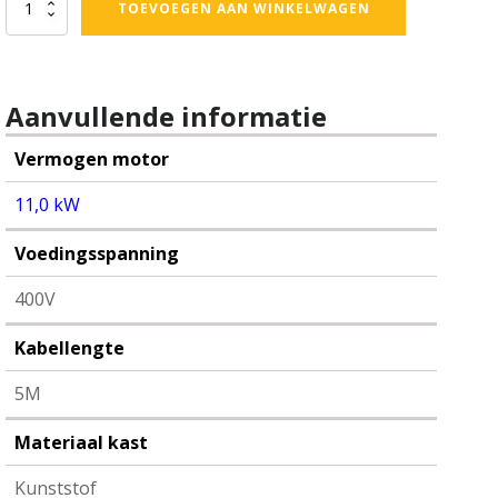
400V
TOEVOEGEN AAN WINKELWAGEN
-
Kunststof
-
11,0
kW
Aanvullende informatie
-
start/stop
Vermogen motor
-
storing
11,0 kW
-
potmeter
Voedingsspanning
-
ventilator
400V
-
noodstop
aantal
Kabellengte
5M
Materiaal kast
Kunststof