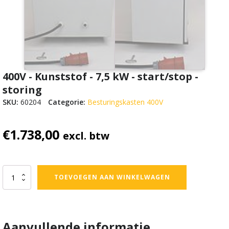
400V - Kunststof - 7,5 kW - start/stop -
storing
SKU:
60204
Categorie:
Besturingskasten 400V
€
1.738,00
excl. btw
400V
TOEVOEGEN AAN WINKELWAGEN
-
Kunststof
-
7,5
kW
Aanvullende informatie