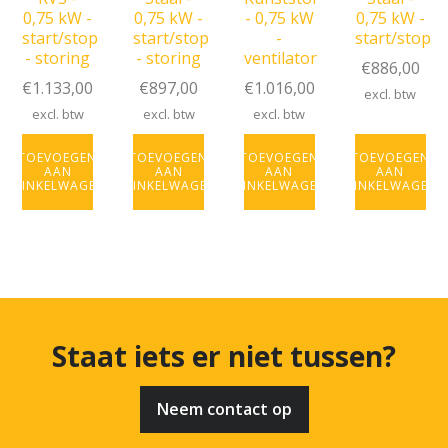
0,75 kW -
0,75 kW -
- 0,75 kW
0,75 kW -
start/stop
start/stop
-
start/stop
- storing
- storing
ventilator
€
886,00
€
1.133,00
€
897,00
€
1.016,00
excl. btw
excl. btw
excl. btw
excl. btw
TOEVOEGEN
TOEVOEGEN
TOEVOEGEN
TOEVOEGEN
AAN
AAN
AAN
AAN
WINKELWAGEN
WINKELWAGEN
WINKELWAGEN
WINKELWAGEN
Staat iets er niet tussen?
Neem contact op