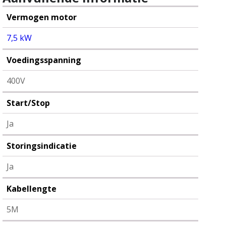
-
start/stop
Vermogen motor
-
storing
7,5 kW
aantal
Voedingsspanning
400V
Start/Stop
Ja
Storingsindicatie
Ja
Kabellengte
5M