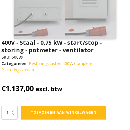
400V - Staal - 0,75 kW - start/stop -
storing - potmeter - ventilator
SKU:
60089
Categorieën:
Besturingskasten 400V
,
Complete
Besturingskasten
€
1.137,00
excl. btw
400V
TOEVOEGEN AAN WINKELWAGEN
-
Staal
-