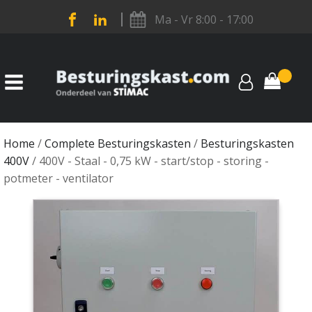
Ma - Vr 8:00 - 17:00
Home
/
Complete Besturingskasten
/
Besturingskasten
400V
/ 400V - Staal - 0,75 kW - start/stop - storing -
potmeter - ventilator