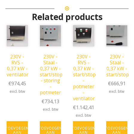
Related products
230V -
230V -
230V -
230V -
RVS -
Staal -
RVS -
Staal -
0,37 kW -
0,37 kW -
0,37 kW -
0,37 kW -
ventilator
start/stop
start/stop
start/stop
- storing
-
€
974,45
€
666,91
-
potmeter
excl. btw
excl. btw
potmeter
-
ventilator
€
734,13
€
1.142,41
excl. btw
excl. btw
TOEVOEGEN
TOEVOEGEN
TOEVOEGEN
TOEVOEGEN
AAN
AAN
AAN
AAN