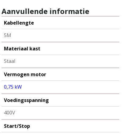
0,75
kW
Aanvullende informatie
-
start/stop
Kabellengte
-
storing
5M
-
potmeter
Materiaal kast
-
ventilator
Staal
aantal
Vermogen motor
0,75 kW
Voedingsspanning
400V
Start/Stop