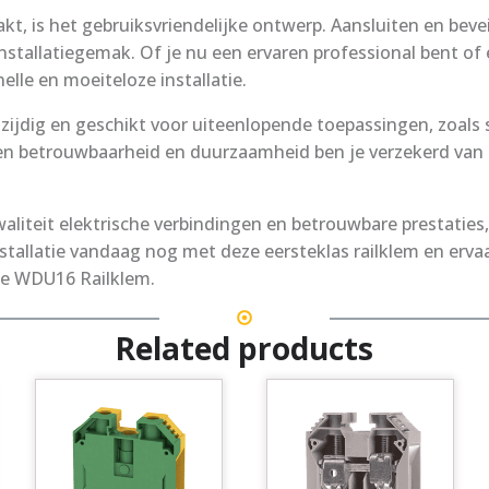
kt, is het gebruiksvriendelijke ontwerp. Aansluiten en bevei
 installatiegemak. Of je nu een ervaren professional bent o
lle en moeiteloze installatie.
ijdig en geschikt voor uiteenlopende toepassingen, zoals 
ezen betrouwbaarheid en duurzaamheid ben je verzekerd van 
kwaliteit elektrische verbindingen en betrouwbare prestatie
nstallatie vandaag nog met deze eersteklas railklem en erv
 de WDU16 Railklem.
Related products