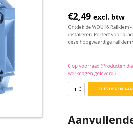
€
2,49
excl. btw
Ontdek de WDU16 Railklem - b
installeren. Perfect voor dra
deze hoogwaardige railklem v
0 op voorraad (Producten die
werkdagen geleverd.)
Railklem
TOEVOEGEN AAN
tot
16,0
mm²
-
Aanvullende
type
WDU16
-
blauw