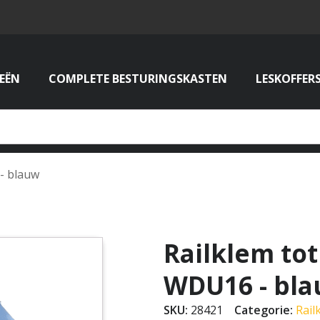
EËN
COMPLETE BESTURINGSKASTEN
LESKOFFER
 - blauw
Railklem tot
WDU16 - bl
SKU:
28421
Categorie:
Rai