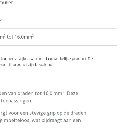
muller
w
m² tot 16,0mm²
n kunnen afwijken van het daadwerkelijke product. De
 van dit product zijn bepalend.
nden van draden tot 16,0 mm². Deze
e toepassingen.
gt voor een stevige grip op de draden,
g moeiteloos, wat bijdraagt aan een