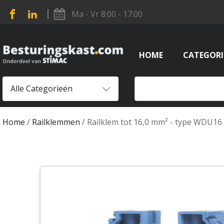
Ma - Vr 8:00 - 17:00
HOME
CATEGORI
Alle Categorieën
Home
/
Railklemmen
/ Railklem tot 16,0 mm² - type WDU16