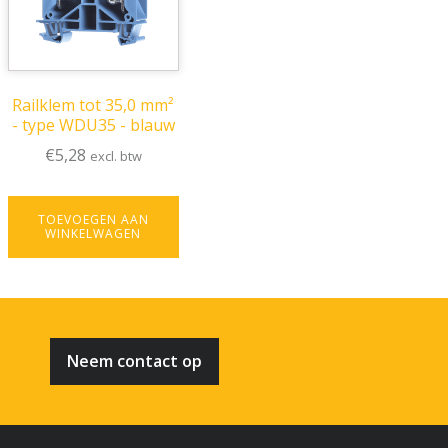
Railklem tot 35,0 mm²
- type WDU35 - blauw
€
5,28
excl. btw
TOEVOEGEN AAN
WINKELWAGEN
Neem contact op