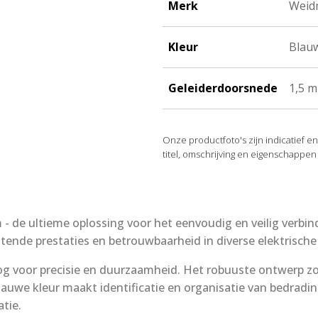
Merk
Weid
aantal
Kleur
Blau
Geleiderdoorsnede
1,5 m
Onze productfoto's zijn indicatief e
titel, omschrijving en eigenschappen
- de ultieme oplossing voor het eenvoudig en veilig verbi
tende prestaties en betrouwbaarheid in diverse elektrisch
g voor precisie en duurzaamheid. Het robuuste ontwerp zor
auwe kleur maakt identificatie en organisatie van bedradin
atie.