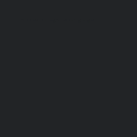
[trustindex no-registration=google]