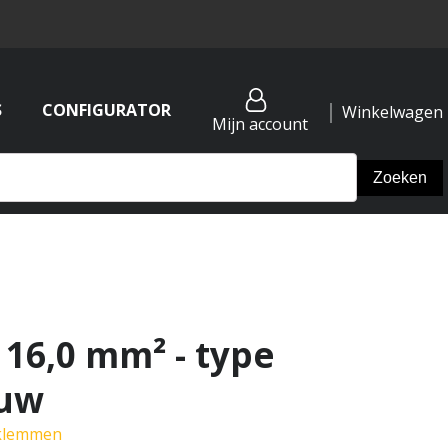
S
CONFIGURATOR
Winkelwagen
Mijn account
 16,0 mm² - type
auw
lklemmen