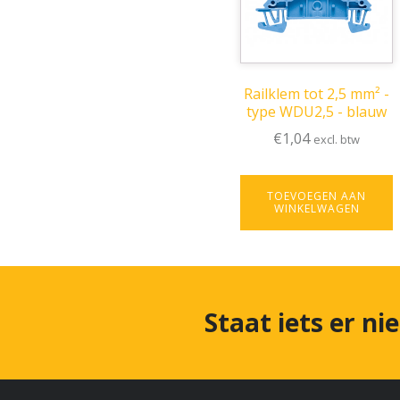
Railklem tot 2,5 mm² -
type WDU2,5 - blauw
€
1,04
excl. btw
TOEVOEGEN AAN
WINKELWAGEN
Staat iets er ni