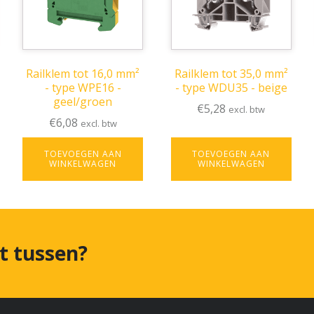
Railklem tot 16,0 mm²
Railklem tot 35,0 mm²
- type WPE16 -
- type WDU35 - beige
geel/groen
€
5,28
excl. btw
€
6,08
excl. btw
TOEVOEGEN AAN
TOEVOEGEN AAN
WINKELWAGEN
WINKELWAGEN
et tussen?