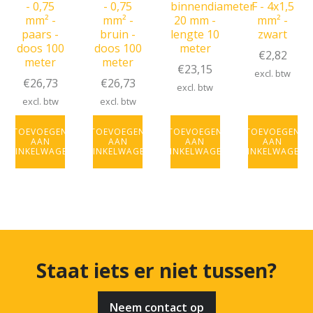
- 0,75
- 0,75
binnendiameter
F - 4x1,5
mm² -
mm² -
20 mm -
mm² -
paars -
bruin -
lengte 10
zwart
doos 100
doos 100
meter
€
2,82
meter
meter
€
23,15
excl. btw
€
26,73
€
26,73
excl. btw
excl. btw
excl. btw
TOEVOEGEN
TOEVOEGEN
TOEVOEGEN
TOEVOEGEN
AAN
AAN
AAN
AAN
WINKELWAGEN
WINKELWAGEN
WINKELWAGEN
WINKELWAGEN
Staat iets er niet tussen?
Neem contact op