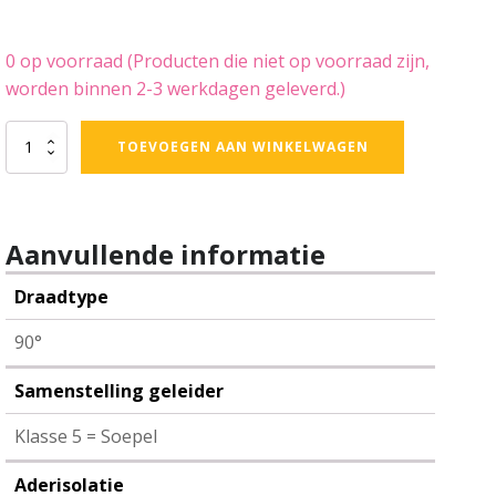
0 op voorraad (Producten die niet op voorraad zijn,
worden binnen 2-3 werkdagen geleverd.)
LAPP
TOEVOEGEN AAN WINKELWAGEN
-
montagesnoer
-
0,50
mm²
Aanvullende informatie
-
oranje
Draadtype
-
doos
90°
100
meter
Samenstelling geleider
aantal
Klasse 5 = Soepel
Aderisolatie