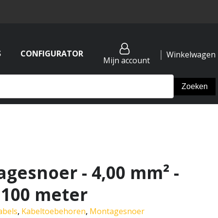
S
CONFIGURATOR
Winkelwagen
Mijn account
agesnoer - 4,00 mm² -
 100 meter
abels
,
Kabeltoebehoren
,
Montagesnoer