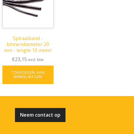
Spiraalband -
binnendiameter 20
mm - lengte 10 meter
€
23,15
excl. btw
TOEVOEGEN AAN
WINKELWAGEN
Neem contact op