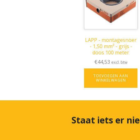
LAPP - montagesnoer
- 1,50 mm² - grijs -
doos 100 meter
€
44,53
excl. btw
TOEVOEGEN AAN
WINKELWAGEN
Staat iets er ni