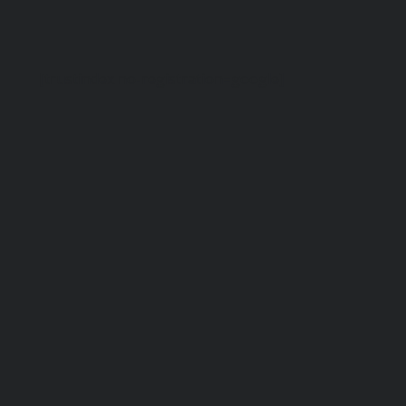
[trustindex no-registration=google]