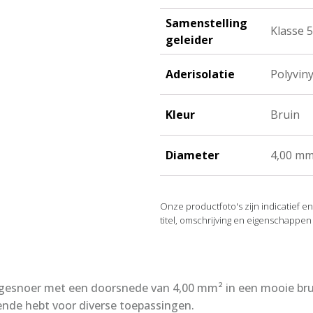
100
meter
Samenstelling
Klasse 5
aantal
geleider
Aderisolatie
Polyviny
Kleur
Bruin
Diameter
4,00 mm
Onze productfoto's zijn indicatief e
titel, omschrijving en eigenschappen
noer met een doorsnede van 4,00 mm² in een mooie bruin
ende hebt voor diverse toepassingen.