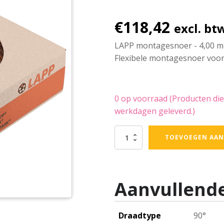
€
118,42
excl. bt
LAPP montagesnoer - 4,00 mm²
Flexibele montagesnoer voor 
0 op voorraad (Producten die
werkdagen geleverd.)
LAPP
TOEVOEGEN AAN
-
montagesnoer
-
4,00
Aanvullende
mm²
-
bruin
-
Draadtype
90°
doos