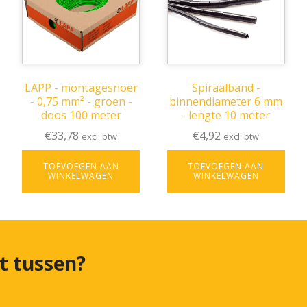
LAPP - montagesnoer
Spiraalband -
- 0,75 mm² - groen -
binnendiameter 6 mm
doos 100 meter
- lengte 10 meter
€
33,78
€
4,92
excl. btw
excl. btw
TOEVOEGEN AAN
TOEVOEGEN AAN
WINKELWAGEN
WINKELWAGEN
et tussen?